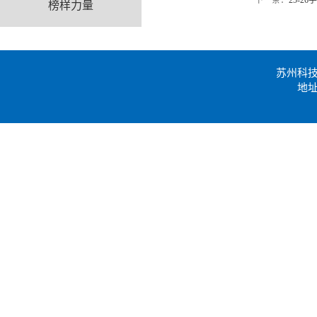
下一条：
25-
榜样力量
苏州科
地址