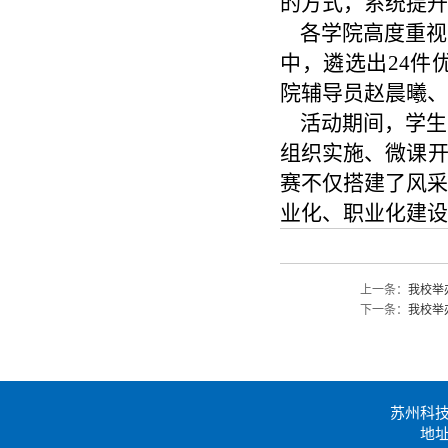
的方式，系统提升
各学院高度重视、
中，遴选出24件
院辅导员赵晨曦、
活动期间，学生
组织实施、微课开
赛不仅搭建了风采
业化、职业化建设
上一条：
我校举
下一条：
我校举
苏州科
地址