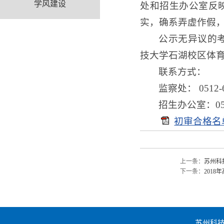
学风建设
处和招生办公室反
实，确系弄虚作假
公示无异议的考
技大学石湖校区体
联系方式：
监察处： 0512-69
招生办公室：0512
初审合格名
上一条：
苏州科
下一条：
201
苏州科