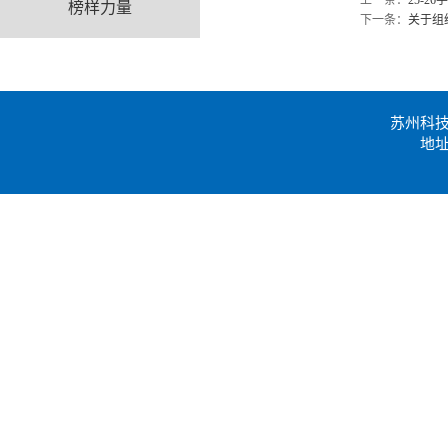
上一条：
25-
榜样力量
下一条：
关于组
苏州科
地址